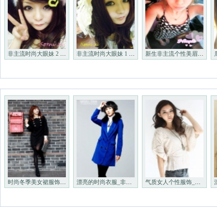
非主流时尚大眼妹 2 _非主流美
非主流时尚大眼妹 1 _非主流美
新生非主流个性美眉_非主流美
时尚冬季美女裙服饰_非主流服
漂亮的时尚衣服_非主流服饰
气质女人个性服饰_非主流服饰