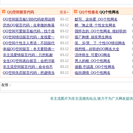
QQ空间留言代码
更多»
QQ个性签名
QQ个性网名
·
QQ空间留言板UBB代码使用说明
03-12
·
默写、这份爱_QQ个性网名
·
悲伤QQ留言代码：在卑微的角落
03-12
·
醉゛無止境_个性女生网名
·
QQ空间可爱留言板代码：找个借
03-12
·
我怀念的_QQ个性网名_很好听的
·
QQ空间情侣留言代码：发现爱一
03-12
·
莪丆夠懷_搞笑男生网名
·
QQ空间个性主人寄语：不回踩代
03-12
·
笑、乐|哭、了_个性QQ情侣网名
·
幸福QQ空间留言：冬天要陪偶一
03-12
·
很想恨—好听的QQ网名大全
·
非主流爱情留言代码：只想私耐
03-12
·
泪伴终生_可爱QQ网名
·
女生QQ空间表白留言：会把沵装
03-12
·
男人的根_QQ个性网名
·
非主流空间留言代码：命令你不
03-12
·
遊戲 冭認真_QQ个性网名
·
QQ空间失恋留言代码：把虚情当
03-12
·
临街调情_QQ个性网名
友情：
非主流图片为非主流领先站点,致力于为广大网友提供