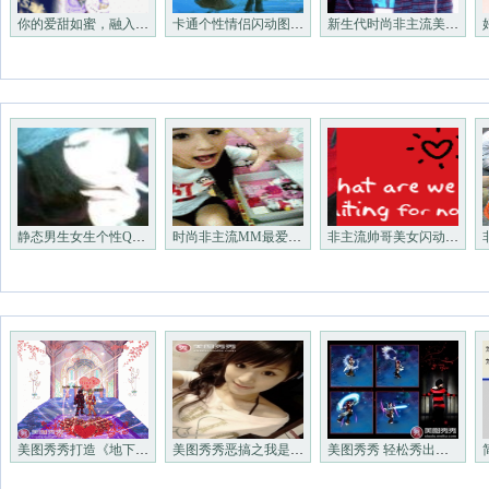
你的爱甜如蜜，融入我的心扉_
卡通个性情侣闪动图片_非主流
新生代时尚非主流美女闪图_非
静态男生女生个性QQ头像_非主
时尚非主流MM最爱的QQ头像_非
非主流帅哥美女闪动头像_非主
美图秀秀打造《地下城与勇士》
美图秀秀恶搞之我是黑涩会
美图秀秀 轻松秀出我的游戏舞